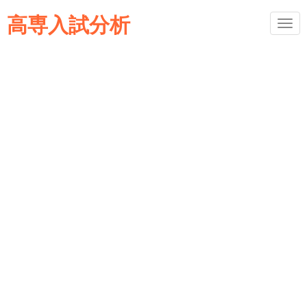
高専入試分析
メ
ニ
ュ
ー