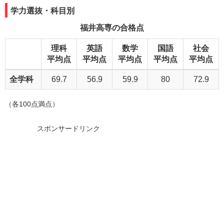
学力選抜・科目別
福井高専の合格点
理科
英語
数学
国語
社会
平均点
平均点
平均点
平均点
平均点
全学科
69.7
56.9
59.9
80
72.9
（各100点満点）
スポンサードリンク